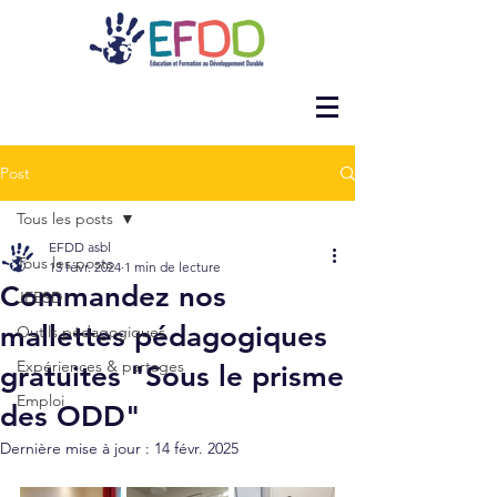
Post
Tous les posts
EFDD asbl
Tous les posts
13 févr. 2024
1 min de lecture
Commandez nos
JEESD
mallettes pédagogiques
Outils pédagogiques
Expériences & partages
gratuites "Sous le prisme
Emploi
des ODD"
Dernière mise à jour :
14 févr. 2025