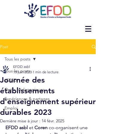
Post
Tous les posts
EFDD asbl
Tous les posts
13 juin 2023
1 min de lecture
Journée des
JEESD
établissements
Outils pédagogiques
Expériences & partages
d'enseignement supérieur
Emploi
durables 2023
Dernière mise à jour :
14 févr. 2025
EFDD asbl
 et 
Coren
 co-organisent une 