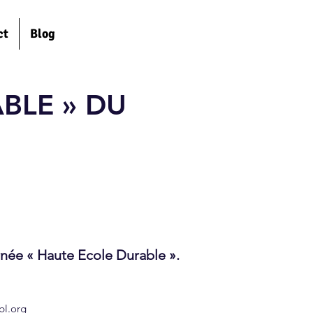
ct
Blog
BLE » DU
rnée « Haute Ecole Durable ».
bl.org