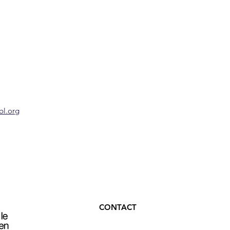
bl.org
CONTACT
Rue Pierreuse 162,