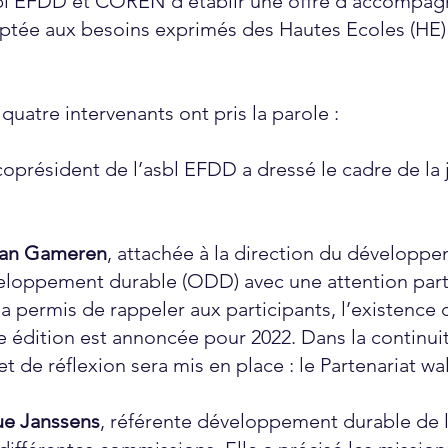
bl EFDD et COREN d’établir une offre d’accompa
aptée aux besoins exprimés des Hautes Ecoles (HE)
quatre intervenants ont pris la parole :
 coprésident de l’asbl EFDD a dressé le cadre de l
Van Gameren
, attachée à la direction du développ
veloppement durable (ODD) avec une attention parti
 a permis de rappeler aux participants, l’existence
 édition est annoncée pour 2022. Dans la continui
et de réflexion sera mis en place : le Partenariat w
e Janssens
, référente développement durable de 