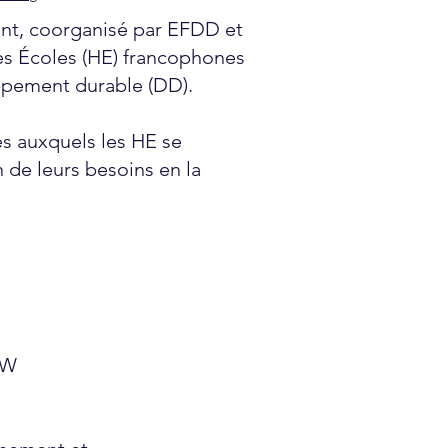
ent, coorganisé par EFDD et
tes Écoles (HE) francophones
oppement durable (DD).
tes auxquels les HE se
n de leurs besoins en la
PW