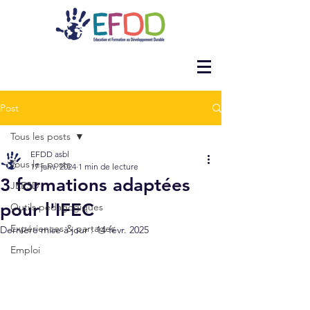
Post
Tous les posts
EFDD asbl
Tous les posts
17 janv. 2024
1 min de lecture
3 formations adaptées
JEESD
pour l'IFEC
Outils pédagogiques
Expériences & partages
Dernière mise à jour :
14 févr. 2025
Emploi