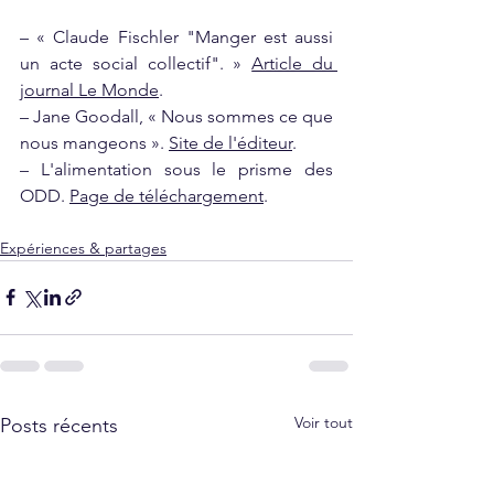
– «
Claude Fischler "Manger est aussi 
un acte social collectif". » 
Article du 
journal Le Monde
.
– Jane Goodall, « Nous sommes ce que 
nous mangeons ». 
Site de l'éditeur
.
– L'alimentation sous le prisme des 
ODD. 
Page de téléchargement
.
Expériences & partages
Voir tout
Posts récents