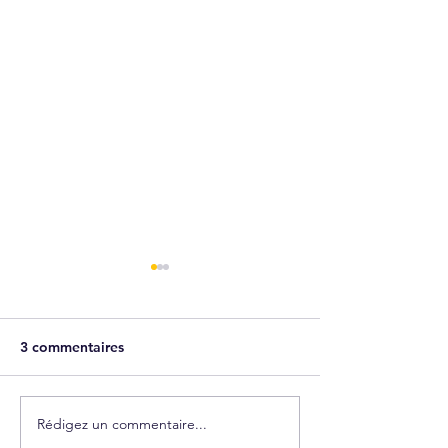
3 commentaires
Bonnes vacances !
Rédigez un commentaire...
L'été & la ligne