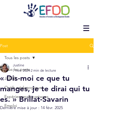
Post
Tous les posts
Justine
Tous les posts
7 nov. 2024
2 min de lecture
« Dis-moi ce que tu
JEESD
manges, je te dirai qui tu
Outils pédagogiques
Expériences & partages
es. » Brillat-Savarin
Emploi
Dernière mise à jour :
14 févr. 2025