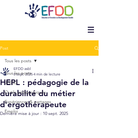
Post
Tous les posts
EFDD asbl
Tous les posts
8 sept. 2025
4 min de lecture
HEPL : pédagogie de la
JEESD
durabilité du métier
Outils pédagogiques
Expériences & partages
d'ergothérapeute
Emploi
Dernière mise à jour :
10 sept. 2025