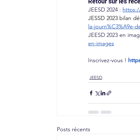
Retour sur les réc
JEESD 2024 :
https:
JESSD 2023 bilan déta
la-journ%C3%A9e-de
JEESD 2023 en image
en-images
Inscrivez-vous ! 
http
JEESD
Posts récents