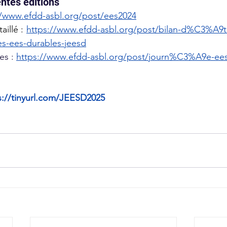
entes éditions
//www.efdd-asbl.org/post/ees2024
illé : 
https://www.efdd-asbl.org/post/bilan-d%C3%A9
s-ees-durables-jeesd
s : 
https://www.efdd-asbl.org/post/journ%C3%A9e-ees
s://tinyurl.com/JEESD2025