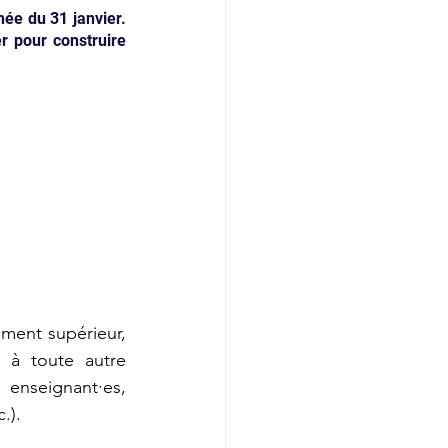
ée du 31 janvier. 
r pour construire 
ment supérieur, 
 à toute autre 
enseignant·es, 
).  