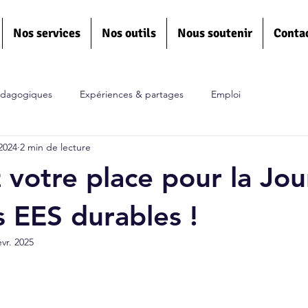
Nos services
Nos outils
Nous soutenir
Conta
édagogiques
Expériences & partages
Emploi
2024
2 min de lecture
 votre place pour la Jo
 EES durables !
évr. 2025