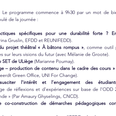
0. Le programme commence à 9h30 par un mot de bie
ulé de la journée :
ctiques spécifiques pour une durabilité forte ? En
rina Gruslin, EFDD et REUNIFEDD).
du projet théâtral « À bâtons rompus »
, comme outil p
s sur leurs visions du futur (avec Mélanie de Groote).
b SET de ULiège
 (Marianne Poumay). 
ge – production de contenu dans le cadre des cours »
eerdt Green Office, UNI For Change).
sciter l’intérêt et l’engagement des étudiant
age de réflexions et d’expériences sur base de l’ODD 2
nde » (Par Amaury Ghyselings, CNCD).
de co-construction de démarches pédagogiques con