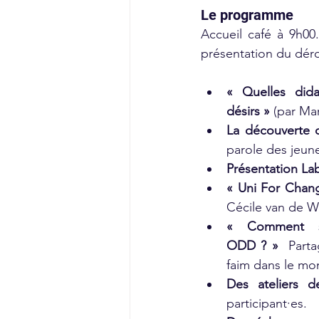
Le programme
Accueil café à 9h0
présentation du déro
« Quelles dida
désirs »
 (par Ma
La découverte 
parole des jeune
Présentation La
« Uni For Chan
Cécile van de W
« Comment su
ODD ? »
  Part
faim dans le mo
Des ateliers 
participant·es.