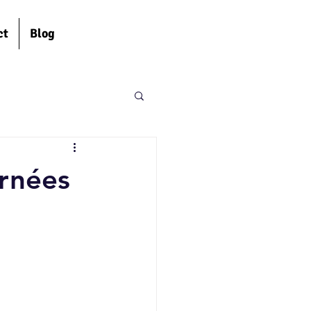
ct
Blog
urnées