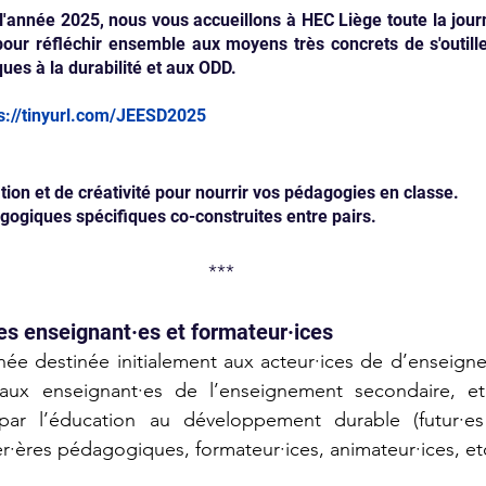
année 2025, nous vous accueillons à HEC Liège toute la journ
our réfléchir ensemble aux moyens très concrets de s'outille
ques à la durabilité et aux ODD. 
s://tinyurl.com/JEESD2025
tion et de créativité pour nourrir vos pédagogies en classe.
giques spécifiques co-construites entre pairs.
***
es enseignant·es et formateur·ices
née destinée initialement aux acteur·ices de d’enseigne
aux enseignant·es de l’enseignement secondaire, et
ar l’éducation au développement durable (futur·es 
er·ères pédagogiques, formateur·ices, animateur·ices, etc.